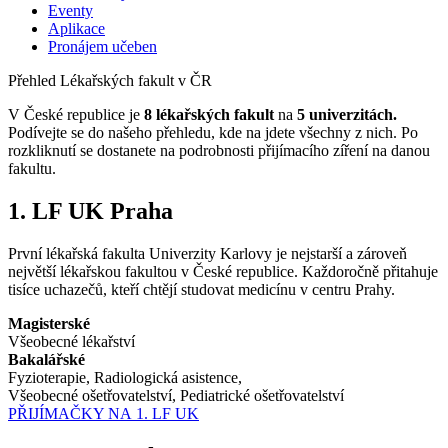
Eventy
Aplikace
Pronájem učeben
Přehled Lékařských fakult v ČR
V České republice je
8 lékařských fakult
na
5 univerzitách.
Podívejte se do našeho přehledu, kde na jdete všechny z nich. Po
rozkliknutí se dostanete na podrobnosti přijímacího zíření na danou
fakultu.
1. LF UK Praha
První lékařská fakulta Univerzity Karlovy je nejstarší a zároveň
největší lékařskou fakultou v České republice. Každoročně přitahuje
tisíce uchazečů, kteří chtějí studovat medicínu v centru Prahy.
Magisterské
Všeobecné lékařství
Bakalářské
Fyzioterapie, Radiologická asistence,
Všeobecné ošetřovatelství, Pediatrické ošetřovatelství
PŘIJÍMAČKY NA 1. LF UK