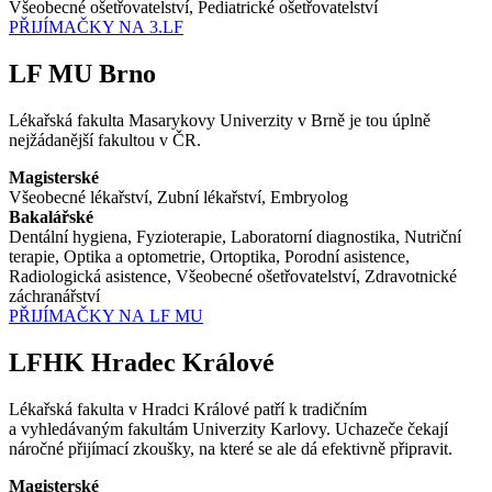
Všeobecné ošetřovatelství, Pediatrické ošetřovatelství
PŘIJÍMAČKY NA 3.LF
LF MU Brno
Lékařská fakulta Masarykovy Univerzity v Brně je tou úplně
nejžádanější fakultou v ČR.
Magisterské
Všeobecné lékařství, Zubní lékařství, Embryolog
Bakalářské
Dentální hygiena, Fyzioterapie, Laboratorní diagnostika, Nutriční
terapie, Optika a optometrie, Ortoptika, Porodní asistence,
Radiologická asistence, Všeobecné ošetřovatelství, Zdravotnické
záchranářství
PŘIJÍMAČKY NA LF MU
LFHK Hradec Králové
Lékařská fakulta v Hradci Králové patří k tradičním
a vyhledávaným fakultám Univerzity Karlovy. Uchazeče čekají
náročné přijímací zkoušky, na které se ale dá efektivně připravit.
Magisterské